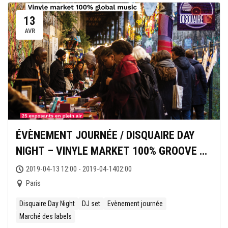
13
AVR
ÉVÈNEMENT JOURNÉE / DISQUAIRE DAY
NIGHT – VINYLE MARKET 100% GROOVE &
GLOBAL MUSIC DU HASARD LUDIQUE
2019-04-13 12:00 - 2019-04-1402:00
Paris
Disquaire Day Night
DJ set
Evènement journée
Marché des labels