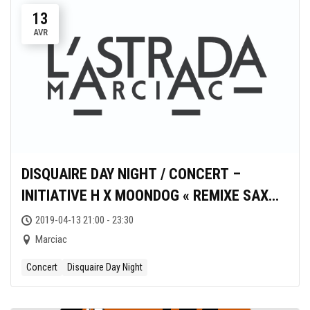
13
AVR
DISQUAIRE DAY NIGHT / CONCERT –
INITIATIVE H X MOONDOG « REMIXE SAX
PAX FOR A SAX » À L’ASTRADA À 21H
2019-04-13 21:00 - 23:30
Marciac
Concert
Disquaire Day Night