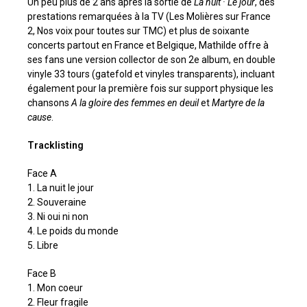
Un peu plus de 2 ans après la sortie de
La nuit · Le jour
, des
prestations remarquées à la TV (Les Molières sur France
2, Nos voix pour toutes sur TMC) et plus de soixante
concerts partout en France et Belgique, Mathilde offre à
ses fans une version collector de son 2e album, en double
vinyle 33 tours (gatefold et vinyles transparents), incluant
également pour la première fois sur support physique les
chansons
A la gloire des femmes en deuil
et
Martyre de la
cause
.
Tracklisting
Face A
1. La nuit le jour
2. Souveraine
3. Ni oui ni non
4. Le poids du monde
5. Libre
Face B
1. Mon coeur
2. Fleur fragile