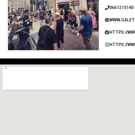
0661215140
WWW.GALET
HTTPS://W
HTTPS://W