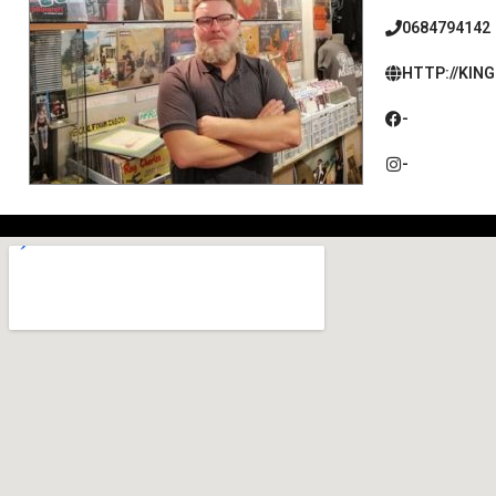
0684794142
HTTP://KIN
-
-