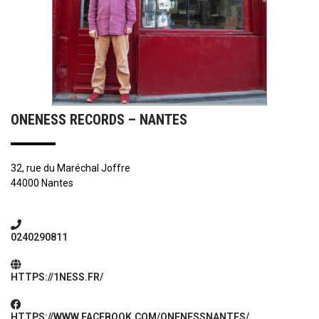
ONENESS RECORDS – NANTES
32, rue du Maréchal Joffre
44000 Nantes
0240290811
HTTPS://1NESS.FR/
HTTPS://WWW.FACEBOOK.COM/ONENESSNANTES/