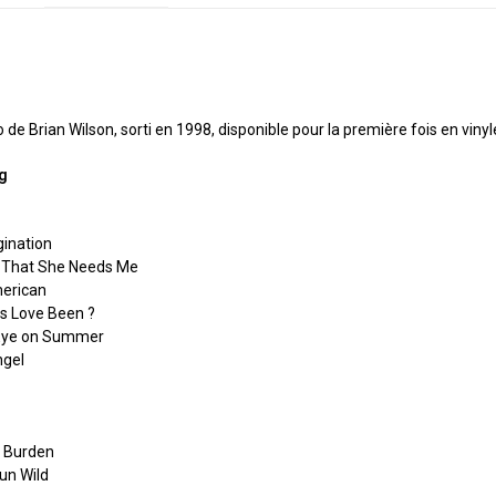
N
 de Brian Wilson, sorti en 1998, disponible pour la première fois en vinyl
ng
gination
s That She Needs Me
merican
s Love Been ?
 Eye on Summer
ngel
n Burden
Run Wild