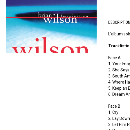
DESCRIPTIO
L’album solo
Tracklisti
Face A
1. Your Ima
2. She Say
3. South A
4. Where Ha
5. Keep an
6. Dream A
Face B
1. Cry
2. Lay Dow
3. Let Him 