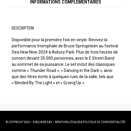
INFORMATIONS COMPLÉMENTAIRES
DESCRIPTION
Disponible pour la première fois en vinyle. Revivez la
performance triomphale de Bruce Springsteen au festival
Sea.Hear.Now 2024 à Asbury Park. Plus de trois heures de
concert devant 35 000 personnes, avec le E Street Band
au sommet de sa puissance. Le set inclut des classiques
comme « Thunder Road », « Dancing in the Dark », ainsi
que des titres écrits à quelques rues de la salle, tels que
« Blinded By The Light » et « Groing’Up ».
© COPYRIGHT 2026 – DISQUAIRE DAY –
MENTIONS LÉGALES
&
POLITIQUE DE CONFIDENTIALITÉS