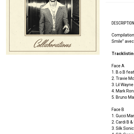
DESCRIPTIO
Compilation
Smile” avec
Tracklisti
Face A
1. B.o.B fea
2. Travie Mc
3. Lil Wayne
4. Mark Ron
5. Bruno Ma
Face B
1. Gucci Ma
2. Cardi B 
3. Silk Son