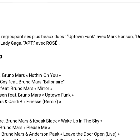
N
 regroupant ses plus beaux duos : “Uptown Funk” avec Mark Ronson, “D
 Lady Gaga, “APT.” avec ROSÉ…
ng
t. Bruno Mars « Nothin’ On You »
Coy feat. Bruno Mars “Billionaire”
 feat. Bruno Mars « Mirror »
son feat. Bruno Mars « Uptown Funk »
rs & Cardi B « Finesse (Remix) »
ne, Bruno Mars & Kodak Black « Wake Up In The Sky »
& Bruno Mars « Please Me »
ic: Bruno Mars & Anderson.Paak « Leave the Door Open (Live) »