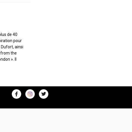
plus de 40
piration pour
ufort, ainsi
 from the
ndon ». Il