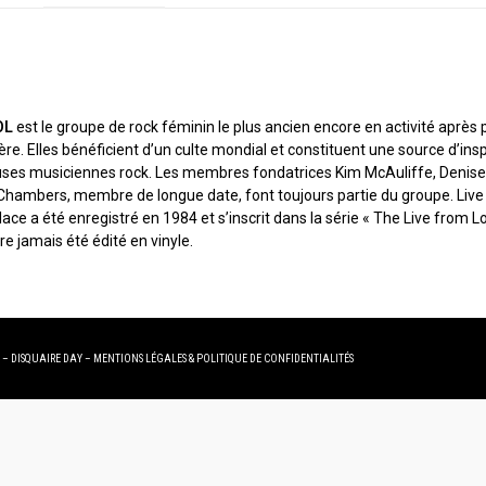
N
OL
est le groupe de rock féminin le plus ancien encore en activité après 
ère. Elles bénéficient d’un culte mondial et constituent une source d’ins
es musiciennes rock. Les membres fondatrices Kim McAuliffe, Denise D
Chambers, membre de longue date, font toujours partie du groupe. Live
e a été enregistré en 1984 et s’inscrit dans la série « The Live from Lo
re jamais été édité en vinyle.
 – DISQUAIRE DAY –
MENTIONS LÉGALES
&
POLITIQUE DE CONFIDENTIALITÉS