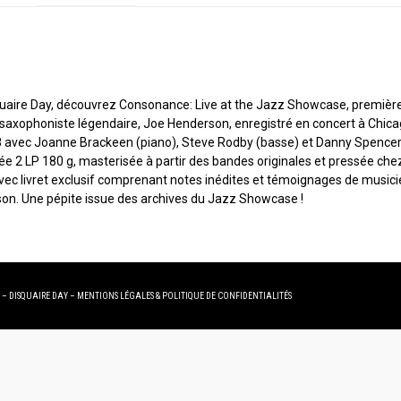
N
quaire Day, découvrez Consonance: Live at the Jazz Showcase, première
du saxophoniste légendaire, Joe Henderson, enregistré en concert à Chica
8 avec Joanne Brackeen (piano), Steve Rodby (basse) et Danny Spencer 
tée 2 LP 180 g, masterisée à partir des bandes originales et pressée chez
vec livret exclusif comprenant notes inédites et témoignages de musici
on. Une pépite issue des archives du Jazz Showcase !
 – DISQUAIRE DAY –
MENTIONS LÉGALES
&
POLITIQUE DE CONFIDENTIALITÉS