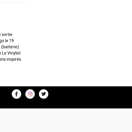
 sortie
go le 19
(batterie).
 Le Vinylist
ens inspirés