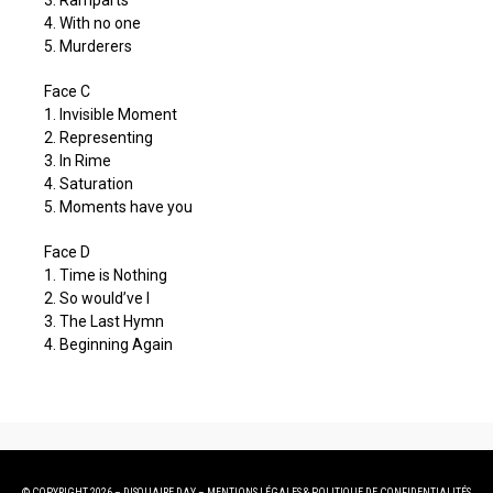
4. With no one
5. Murderers
Face C
1. Invisible Moment
2. Representing
3. In Rime
4. Saturation
5. Moments have you
Face D
1. Time is Nothing
2. So would’ve I
3. The Last Hymn
4. Beginning Again
© COPYRIGHT 2026 – DISQUAIRE DAY –
MENTIONS LÉGALES
&
POLITIQUE DE CONFIDENTIALITÉS