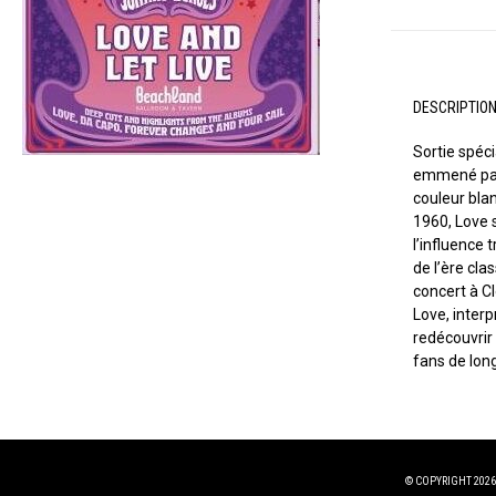
DESCRIPTIO
Sortie spéc
emmené par 
couleur bla
1960, Love 
l’influence 
de l’ère cla
concert à C
Love, inter
redécouvrir
fans de long
© COPYRIGHT 2026