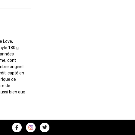
e Love,
nyle 180 g
s années
sme, dont
mbre originel
édit, capté en
orique de
are de
ussi bien aux