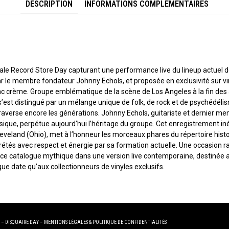
DESCRIPTION
INFORMATIONS COMPLÉMENTAIRES
N
iale Record Store Day capturant une performance live du lineup actuel d
le membre fondateur Johnny Echols, et proposée en exclusivité sur vi
nc crème. Groupe emblématique de la scène de Los Angeles à la fin de
s’est distingué par un mélange unique de folk, de rock et de psychédéli
traverse encore les générations. Johnny Echols, guitariste et dernier me
ssique, perpétue aujourd’hui l’héritage du groupe. Cet enregistrement in
leveland (Ohio), met à l’honneur les morceaux phares du répertoire hist
prétés avec respect et énergie par sa formation actuelle. Une occasion r
 ce catalogue mythique dans une version live contemporaine, destinée a
ue date qu’aux collectionneurs de vinyles exclusifs.
 – DISQUAIRE DAY –
MENTIONS LÉGALES
&
POLITIQUE DE CONFIDENTIALITÉS