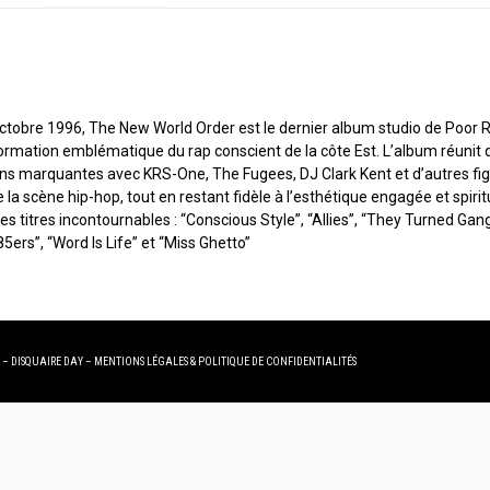
N
 octobre 1996, The New World Order est le dernier album studio de Poor 
ormation emblématique du rap conscient de la côte Est. L’album réunit 
ons marquantes avec KRS-One, The Fugees, DJ Clark Kent et d’autres fi
la scène hip-hop, tout en restant fidèle à l’esthétique engagée et spirit
es titres incontournables : “Conscious Style”, “Allies”, “They Turned Gan
5ers”, “Word Is Life” et “Miss Ghetto”
 – DISQUAIRE DAY –
MENTIONS LÉGALES
&
POLITIQUE DE CONFIDENTIALITÉS