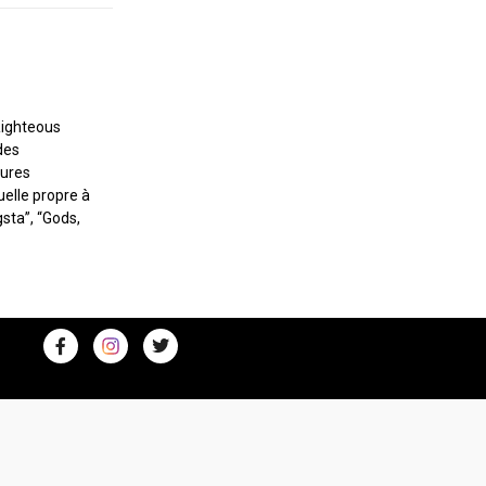
Righteous
des
gures
uelle propre à
gsta”, “Gods,