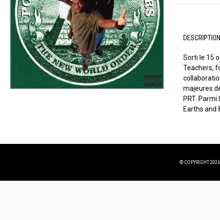
DESCRIPTIO
Sorti le 15
Teachers, f
collaborati
majeures de 
PRT. Parmi l
Earths and 8
© COPYRIGHT 2026