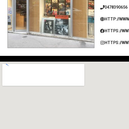
0478390656
HTTP://WWW
HTTPS://WW
HTTPS://W