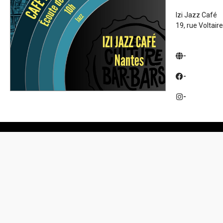
Izi Jazz Café
19, rue Voltair
-
-
-