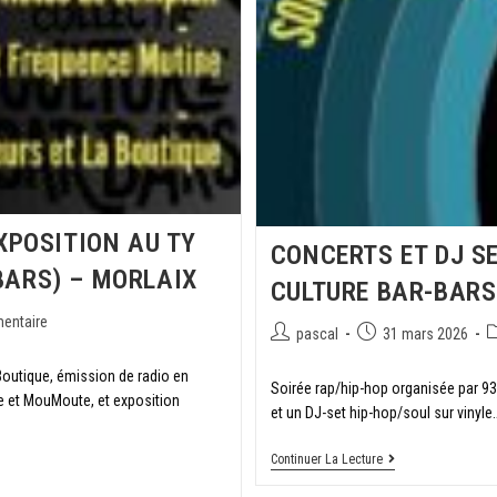
EXPOSITION AU TY
CONCERTS ET DJ SE
BARS) – MORLAIX
CULTURE BAR-BARS
entaire
pascal
31 mars 2026
 Boutique, émission de radio en
Soirée rap/hip-hop organisée par 9
e et MouMoute, et exposition
et un DJ-set hip-hop/soul sur vinyle.
Continuer La Lecture