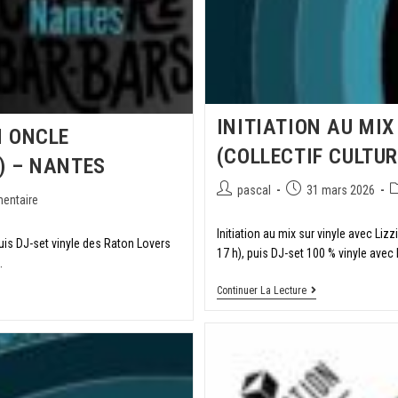
INITIATION AU MIX
N ONCLE
(COLLECTIF CULTU
) – NANTES
pascal
31 mars 2026
entaire
Initiation au mix sur vinyle avec Lizzi
puis DJ-set vinyle des Raton Lovers
17 h), puis DJ-set 100 % vinyle avec 
…
Continuer La Lecture