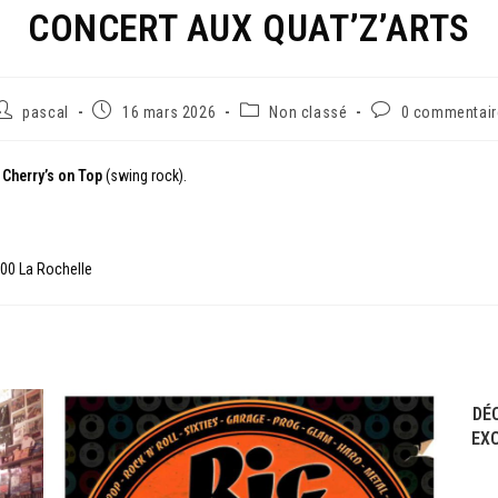
CONCERT AUX QUAT’Z’ARTS
pascal
16 mars 2026
Non classé
0 commentair
e
Cherry’s on Top
(swing rock).
000 La Rochelle
DÉ
EXC